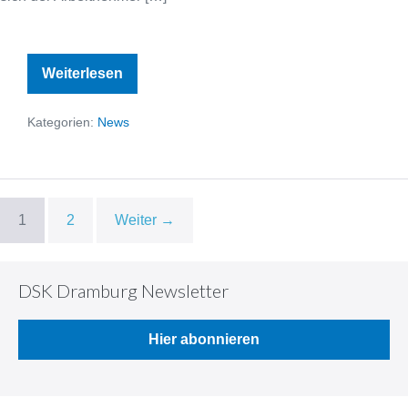
Arbeitgeber
Weiterlesen
hat
Auskunftsanspruch
zur
Kategorien:
News
Abwehr
von
Annahmeverzugslohn
1
2
Weiter →
DSK Dramburg Newsletter
Hier abonnieren