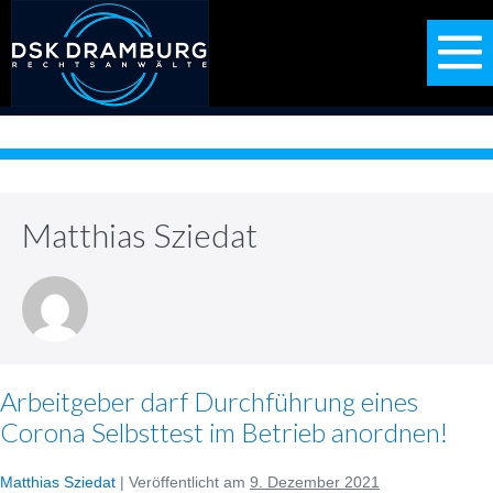
Zum
Inhalt
springen
M
S
Matthias Sziedat
Arbeitgeber darf Durchführung eines
Corona Selbsttest im Betrieb anordnen!
Matthias Sziedat
|
Veröffentlicht am
9. Dezember 2021