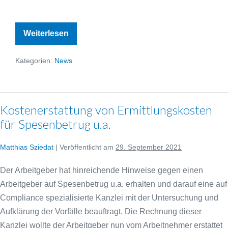
Arbeitgeber
Weiterlesen
muss
Mitarbeitern
seines
Kategorien:
News
Lieferdienstes
Fahrrad
und
Handy
zur
Verfügung
Kostenerstattung von Ermittlungskosten
stellen.
für Spesenbetrug u.a.
Matthias Sziedat
|
Veröffentlicht am
29. September 2021
Der Arbeitgeber hat hinreichende Hinweise gegen einen
Arbeitgeber auf Spesenbetrug u.a. erhalten und darauf eine auf
Compliance spezialisierte Kanzlei mit der Untersuchung und
Aufklärung der Vorfälle beauftragt. Die Rechnung dieser
Kanzlei wollte der Arbeitgeber nun vom Arbeitnehmer erstattet