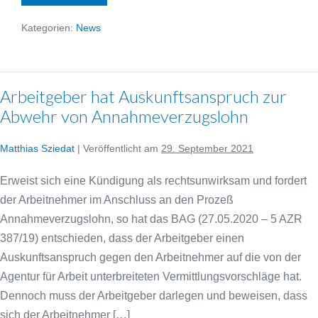
wegen
Irrtum
bei
Kategorien:
News
Arbeitsverweigerung
Arbeitgeber hat Auskunftsanspruch zur
Abwehr von Annahmeverzugslohn
Matthias Sziedat
|
Veröffentlicht am
29. September 2021
Erweist sich eine Kündigung als rechtsunwirksam und fordert
der Arbeitnehmer im Anschluss an den Prozeß
Annahmeverzugslohn, so hat das BAG (27.05.2020 – 5 AZR
387/19) entschieden, dass der Arbeitgeber einen
Auskunftsanspruch gegen den Arbeitnehmer auf die von der
Agentur für Arbeit unterbreiteten Vermittlungsvorschläge hat.
Dennoch muss der Arbeitgeber darlegen und beweisen, dass
sich der Arbeitnehmer […]